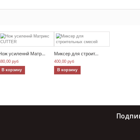
Нож усиленнй Матр...
Миксер для строит...
480,00 руб
400,00 руб
В корзину
В корзину
Подпи