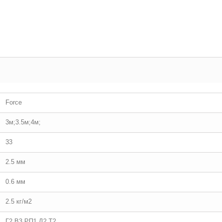
Force
3м;3.5м;4м;
33
2.5 мм
0.6 мм
2.5 кг/м2
Г2 В3 РП1 Д2 Т2