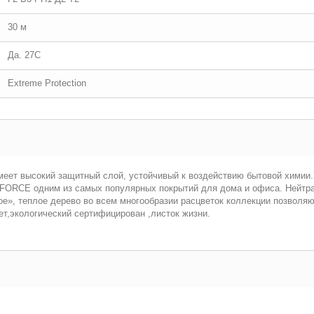
30 м
Да. 27С
Extreme Protection
меет высокий защитный слой, устойчивый к воздействию бытовой химии.
FORCE одним из самых популярных покрытий для дома и офиса. Нейтра
е», теплое дерево во всем многообразии расцветок коллекции позволяю
ет,экологический сертифицирован ,листок жизни.