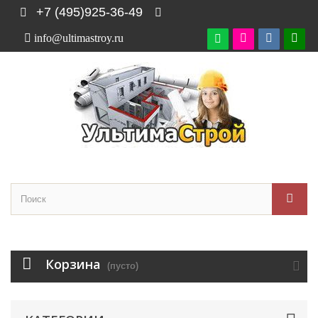
+7 (495)925-36-49
info@ultimastroy.ru

Корзина
(пусто)