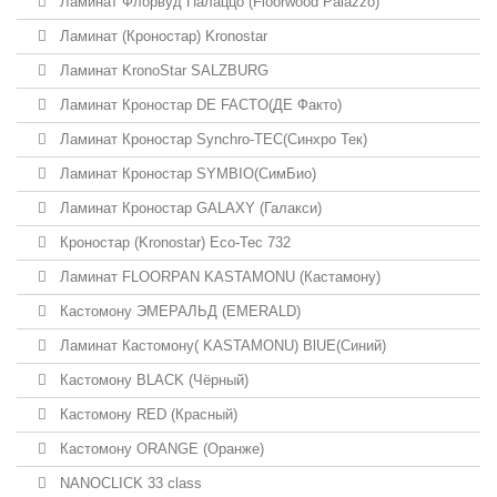
Ламинат Флорвуд Палаццо (Floorwood Palazzo)
Ламинат (Кроностар) Kronostar
Ламинат KronoStar SALZBURG
Ламинат Кроностар DE FACTO(ДЕ Факто)
Ламинат Кроностар Synchro-TEC(Синхро Тек)
Ламинат Кроностар SYMBIO(СимБио)
Ламинат Кроностар GALAXY (Галакси)
Кроностар (Kronostar) Eco-Tec 732
Ламинат FLOORPAN KASTAMONU (Кастамону)
Кастомону ЭМЕРАЛЬД (EMERALD)
Ламинат Кастомону( KASTAMONU) BlUE(Синий)
Кастомону BLACK (Чёрный)
Кастомону RED (Красный)
Кастомону ORANGE (Оранже)
NANOCLICK 33 class