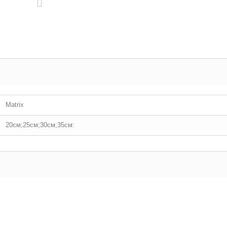
Matrix
20см;25см;30см;35см: