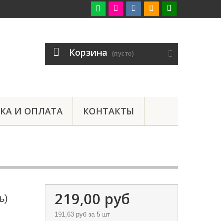

Корзина
(пусто)
КА И ОПЛАТА
КОНТАКТЫ
219,00 руб
ь)
191,63 руб
за 5 шт