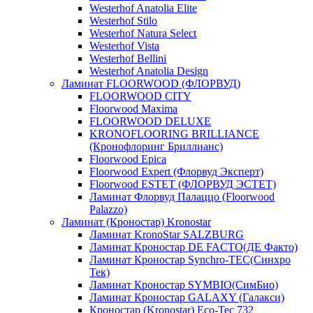
Westerhof Anatolia Elite
Westerhof Stilo
Westerhof Natura Select
Westerhof Vista
Westerhof Bellini
Westerhof Anatolia Design
Ламинат FLOORWOOD (ФЛОРВУД)
FLOORWOOD CITY
Floorwood Maxima
FLOORWOOD DELUXE
KRONOFLOORING BRILLIANCE
(Кронофлоринг Бриллианс)
Floorwood Epica
Floorwood Expert (Флорвуд Эксперт)
Floorwood ESTET (ФЛОРВУД ЭСТЕТ)
Ламинат Флорвуд Палаццо (Floorwood
Palazzo)
Ламинат (Кроностар) Kronostar
Ламинат KronoStar SALZBURG
Ламинат Кроностар DE FACTO(ДЕ Факто)
Ламинат Кроностар Synchro-TEC(Синхро
Тек)
Ламинат Кроностар SYMBIO(СимБио)
Ламинат Кроностар GALAXY (Галакси)
Кроностар (Kronostar) Eco-Tec 732