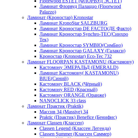
Floorwood ESTET (ФЛОРВУД ЭСТЕТ)
Ламинат Флорвуд Палаццо (Floorwood
Palazzo)
Ламинат (Кроностар) Kronostar
Ламинат KronoStar SALZBURG
Ламинат Кроностар DE FACTO(ДЕ Факто)
Ламинат Кроностар Synchro-TEC(Синхро
Тек)
Ламинат Кроностар SYMBIO(СимБио)
Ламинат Кроностар GALAXY (Галакси)
Кроностар (Kronostar) Eco-Tec 732
Ламинат FLOORPAN KASTAMONU (Кастамону)
Кастомону ЭМЕРАЛЬД (EMERALD)
Ламинат Кастомону( KASTAMONU)
BlUE(Синий)
Кастомону BLACK (Чёрный)
Кастомону RED (Красный)
Кастомону ORANGE (Оранже)
NANOCLICK 33 class
Ламинат Практик (Praktik)
Массив 34 (Massive) 34
Praktic (Практик) Benefice (Бенифис)
Ламинат Classen (Классен)
Classen Legend (Классен Легенда)
Classen Summer (Классен Саммер)