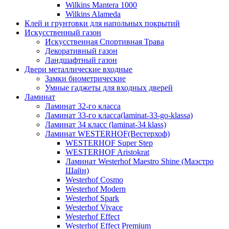
Wilkins Mantera 1000
Wilkins Alameda
Клей и грунтовки для напольных покрытий
Искусственный газон
Искусственная Спортивная Трава
Декоративный газон
Ландшафтный газон
Двери металлические входные
Замки биометрические
Умные гаджеты для входных дверей
Ламинат
Ламинат 32-го класса
Ламинат 33-го класса(laminat-33-go-klassa)
Ламинат 34 класс (laminat-34 klass)
Ламинат WESTERHOF(Вестерхоф)
WESTERHOF Super Step
WESTERHOF Aristokrat
Ламинат Westerhof Maestro Shine (Маэстро
Шайн)
Westerhof Cosmo
Westerhof Modern
Westerhof Spark
Westerhof Vivace
Westerhof Effect
Westerhof Effect Premium