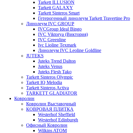
Tarkett ILLUSION
Tarkett GALAXY
Tarkett Sinteros Smart
Гетерогенный линолеум Tarkett Travertine Pro
Линолеум IVC GROUP
IVCGroup Ideal Bingo
IVC Viktorya (Виктория)
IVC Greenline
Ivc Lioline Texmark
Линолеум IVC Leoline Goldline
JUTEKS
Juteks Trend Dalton
Juteks Venus
Juteks Flesh Tako
Tarkett Sinteros Olympic
Tarkett IQ Melodia
Tarkett Sinteros Activa
TARKETT GLADIATOR
Ковролин
Ковролин Выставочный
КОВРОВАЯ ПЛИТКА
Westerhof Sheffield
Westerhof Edinburgh
Офисный Ковролин
Wilkins ATOM