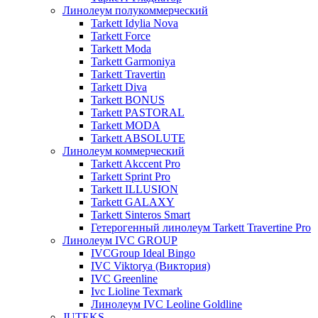
Линолеум полукоммерческий
Tarkett Idylia Nova
Tarkett Force
Tarkett Moda
Tarkett Garmoniya
Tarkett Travertin
Tarkett Diva
Tarkett BONUS
Tarkett PASTORAL
Tarkett MODA
Tarkett ABSOLUTE
Линолеум коммерческий
Tarkett Akccent Pro
Tarkett Sprint Pro
Tarkett ILLUSION
Tarkett GALAXY
Tarkett Sinteros Smart
Гетерогенный линолеум Tarkett Travertine Pro
Линолеум IVC GROUP
IVCGroup Ideal Bingo
IVC Viktorya (Виктория)
IVC Greenline
Ivc Lioline Texmark
Линолеум IVC Leoline Goldline
JUTEKS