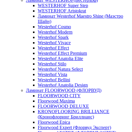
Ламинат WESTERHOF(Вестерхоф)
WESTERHOF Super Step
WESTERHOF Aristokrat
Ламинат Westerhof Maestro Shine (Маэстро
Шайн)
Westerhof Cosmo
Westerhof Modern
Westerhof Spark
Westerhof Vivace
Westerhof Effect
Westerhof Effect Premium
Westerhof Anatolia Elite
Westerhof Stilo
Westerhof Natura Select
Westerhof Vista
Westerhof Bellini
Westerhof Anatolia Design
Ламинат FLOORWOOD (ФЛОРВУД)
FLOORWOOD CITY
Floorwood Maxima
FLOORWOOD DELUXE
KRONOFLOORING BRILLIANCE
(Кронофлоринг Бриллианс)
Floorwood Epica
Floorwood Expert (Флорвуд Эксперт)