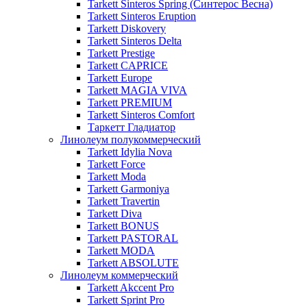
Tarkett Sinteros Spring (Синтерос Весна)
Tarkett Sinteros Eruption
Tarkett Diskovery
Tarkett Sinteros Delta
Tarkett Prestige
Tarkett CAPRICE
Tarkett Europe
Tarkett MAGIA VIVA
Tarkett PREMIUM
Tarkett Sinteros Comfort
Таркетт Гладиатор
Линолеум полукоммерческий
Tarkett Idylia Nova
Tarkett Force
Tarkett Moda
Tarkett Garmoniya
Tarkett Travertin
Tarkett Diva
Tarkett BONUS
Tarkett PASTORAL
Tarkett MODA
Tarkett ABSOLUTE
Линолеум коммерческий
Tarkett Akccent Pro
Tarkett Sprint Pro