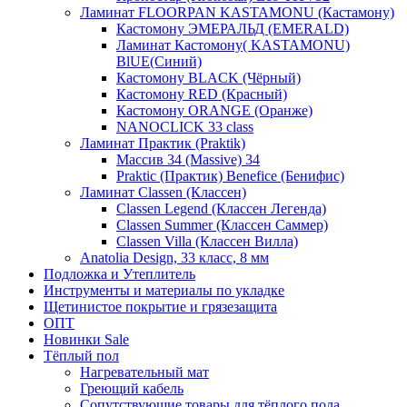
Ламинат FLOORPAN KASTAMONU (Кастамону)
Кастомону ЭМЕРАЛЬД (EMERALD)
Ламинат Кастомону( KASTAMONU)
BlUE(Синий)
Кастомону BLACK (Чёрный)
Кастомону RED (Красный)
Кастомону ORANGE (Оранже)
NANOCLICK 33 class
Ламинат Практик (Praktik)
Массив 34 (Massive) 34
Praktic (Практик) Benefice (Бенифис)
Ламинат Classen (Классен)
Classen Legend (Классен Легенда)
Classen Summer (Классен Саммер)
Classen Villa (Классен Вилла)
Anatolia Design, 33 класс, 8 мм
Подложка и Утеплитель
Инструменты и материалы по укладке
Щетинистое покрытие и грязезащита
ОПТ
Новинки Sale
Тёплый пол
Нагревательный мат
Греющий кабель
Сопутствующие товары для тёплого пола