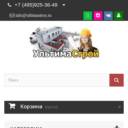
+7 (495)925-36-49
info@ultimastroy.ru

Корзина
(пусто)