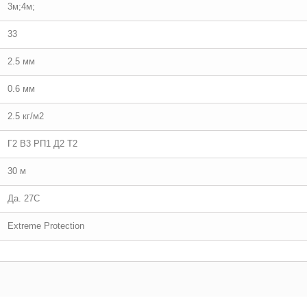
3м;4м;
33
2.5 мм
0.6 мм
2.5 кг/м2
Г2 В3 РП1 Д2 Т2
30 м
Да. 27С
Extreme Protection