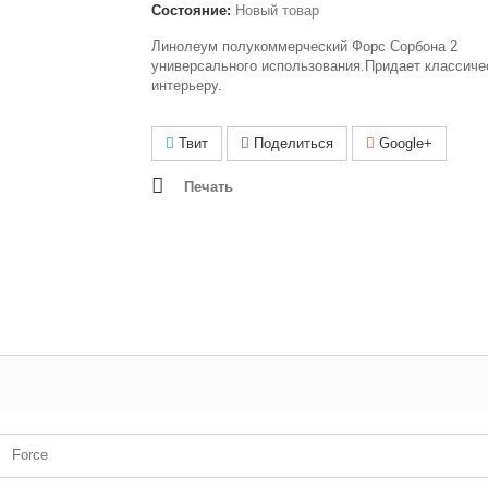
Состояние:
Новый товар
Линолеум полукоммерческий Форс Сорбона 2
универсального использования.Придает классиче
интерьеру.
Твит
Поделиться
Google+
Печать
Force