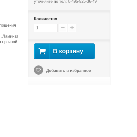
уточняйте по тел: 8-495-925-36-49
Количество
площения
 .
Ламинат
з прочной
В корзину
Добавить в избранное