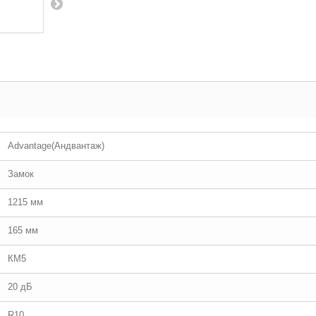
Advantage(Андвантаж)
Замок
1215 мм
165 мм
КМ5
20 дБ
R10