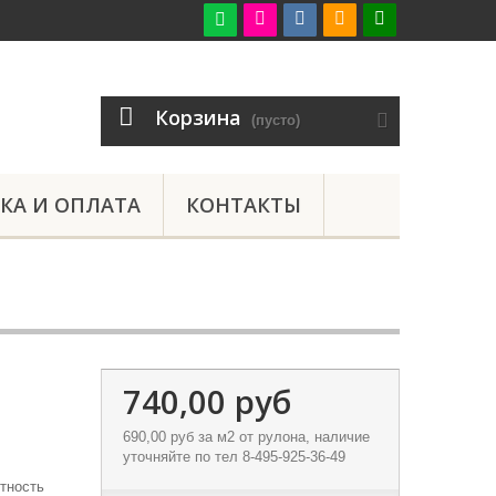

Корзина
(пусто)
КА И ОПЛАТА
КОНТАКТЫ
740,00 руб
690,00 руб
за м2 от рулона, наличие
уточняйте по тел 8-495-925-36-49
отность