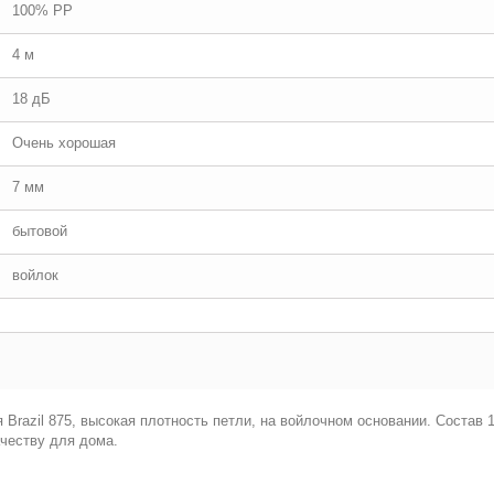
100% PP
4 м
18 дБ
Очень хорошая
7 мм
бытовой
войлок
 Brazil 875
, высокая плотность петли, на войлочном основании
. Состав 
честву для дома.