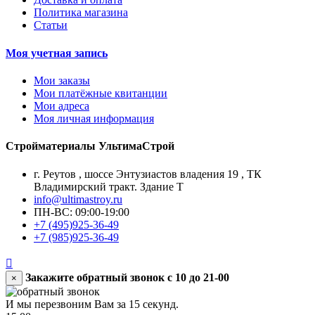
Политика магазина
Статьи
Моя учетная запись
Мои заказы
Мои платёжные квитанции
Мои адреса
Моя личная информация
Стройматериалы УльтимаСтрой
г. Реутов
,
шоссе Энтузиастов владения 19
,
ТК
Владимирский тракт. Здание Т
info@ultimastroy.ru
ПН-ВС:
09:00-19:00
+7 (495)925-36-49
+7 (985)925-36-49

Закажите обратный звонок c 10 до 21-00
×
И мы перезвоним Вам за 15 секунд.