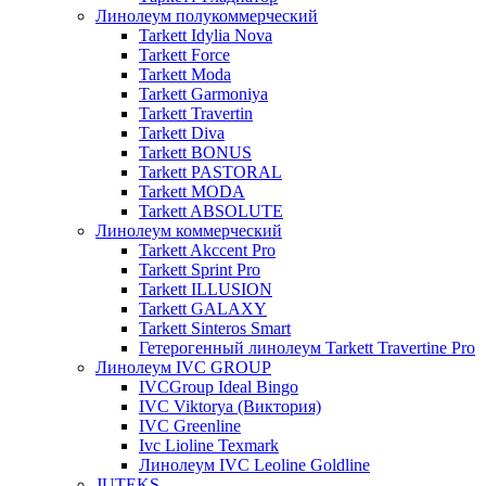
Линолеум полукоммерческий
Tarkett Idylia Nova
Tarkett Force
Tarkett Moda
Tarkett Garmoniya
Tarkett Travertin
Tarkett Diva
Tarkett BONUS
Tarkett PASTORAL
Tarkett MODA
Tarkett ABSOLUTE
Линолеум коммерческий
Tarkett Akccent Pro
Tarkett Sprint Pro
Tarkett ILLUSION
Tarkett GALAXY
Tarkett Sinteros Smart
Гетерогенный линолеум Tarkett Travertine Pro
Линолеум IVC GROUP
IVCGroup Ideal Bingo
IVC Viktorya (Виктория)
IVC Greenline
Ivc Lioline Texmark
Линолеум IVC Leoline Goldline
JUTEKS