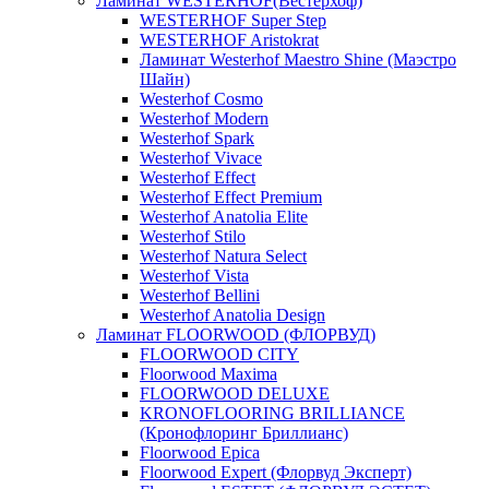
Ламинат WESTERHOF(Вестерхоф)
WESTERHOF Super Step
WESTERHOF Aristokrat
Ламинат Westerhof Maestro Shine (Маэстро
Шайн)
Westerhof Cosmo
Westerhof Modern
Westerhof Spark
Westerhof Vivace
Westerhof Effect
Westerhof Effect Premium
Westerhof Anatolia Elite
Westerhof Stilo
Westerhof Natura Select
Westerhof Vista
Westerhof Bellini
Westerhof Anatolia Design
Ламинат FLOORWOOD (ФЛОРВУД)
FLOORWOOD CITY
Floorwood Maxima
FLOORWOOD DELUXE
KRONOFLOORING BRILLIANCE
(Кронофлоринг Бриллианс)
Floorwood Epica
Floorwood Expert (Флорвуд Эксперт)