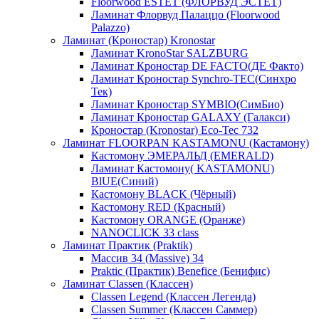
Floorwood ESTET (ФЛОРВУД ЭСТЕТ)
Ламинат Флорвуд Палаццо (Floorwood
Palazzo)
Ламинат (Кроностар) Kronostar
Ламинат KronoStar SALZBURG
Ламинат Кроностар DE FACTO(ДЕ Факто)
Ламинат Кроностар Synchro-TEC(Синхро
Тек)
Ламинат Кроностар SYMBIO(СимБио)
Ламинат Кроностар GALAXY (Галакси)
Кроностар (Kronostar) Eco-Tec 732
Ламинат FLOORPAN KASTAMONU (Кастамону)
Кастомону ЭМЕРАЛЬД (EMERALD)
Ламинат Кастомону( KASTAMONU)
BlUE(Синий)
Кастомону BLACK (Чёрный)
Кастомону RED (Красный)
Кастомону ORANGE (Оранже)
NANOCLICK 33 class
Ламинат Практик (Praktik)
Массив 34 (Massive) 34
Praktic (Практик) Benefice (Бенифис)
Ламинат Classen (Классен)
Classen Legend (Классен Легенда)
Classen Summer (Классен Саммер)