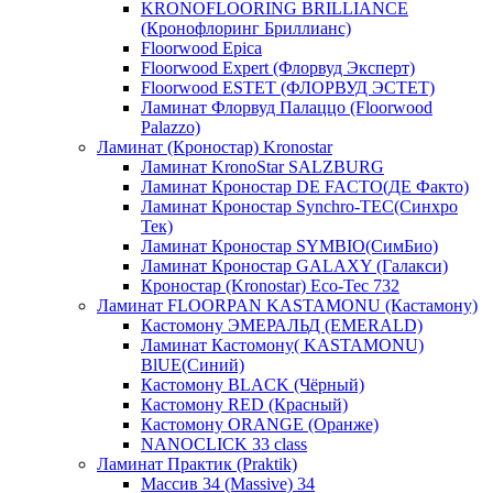
KRONOFLOORING BRILLIANCE
(Кронофлоринг Бриллианс)
Floorwood Epica
Floorwood Expert (Флорвуд Эксперт)
Floorwood ESTET (ФЛОРВУД ЭСТЕТ)
Ламинат Флорвуд Палаццо (Floorwood
Palazzo)
Ламинат (Кроностар) Kronostar
Ламинат KronoStar SALZBURG
Ламинат Кроностар DE FACTO(ДЕ Факто)
Ламинат Кроностар Synchro-TEC(Синхро
Тек)
Ламинат Кроностар SYMBIO(СимБио)
Ламинат Кроностар GALAXY (Галакси)
Кроностар (Kronostar) Eco-Tec 732
Ламинат FLOORPAN KASTAMONU (Кастамону)
Кастомону ЭМЕРАЛЬД (EMERALD)
Ламинат Кастомону( KASTAMONU)
BlUE(Синий)
Кастомону BLACK (Чёрный)
Кастомону RED (Красный)
Кастомону ORANGE (Оранже)
NANOCLICK 33 class
Ламинат Практик (Praktik)
Массив 34 (Massive) 34