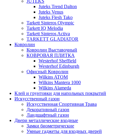
JUTEKS
Juteks Trend Dalton
Juteks Venus
Juteks Flesh Tako
Tarkett Sinteros Olympic
Tarkett IQ Melodia
Tarkett Sinteros Activa
TARKETT GLADIATOR
Ковролин
Ковролин Выставочный
КОВРОВАЯ ПЛИТКА
Westerhof Sheffield
Westerhof Edinburgh
Офисный Ковролин
Wilkins ATOM
Wilkins Mantera 1000
Wilkins Alameda
Клей и грунтовки для напольных покрытий
Искусственный газон
Искусственная Спортивная Трава
Декоративный газон
Ландшафтный газон
Двери металлические входные
Замки биометрические
Умные гаджеты для входных дверей