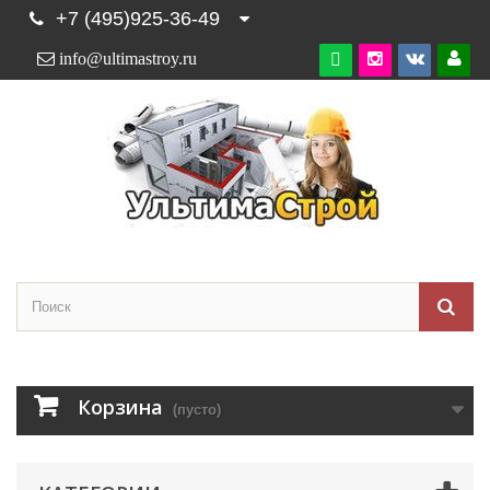
+7 (495)925-36-49
info@ultimastroy.ru

Корзина
(пусто)