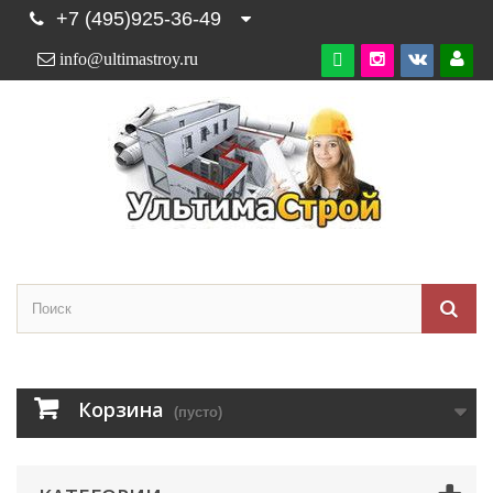
+7 (495)925-36-49
info@ultimastroy.ru

Корзина
(пусто)