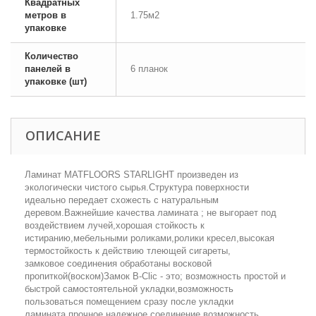
Квадратных
метров в
1.75м2
упаковке
Количество
панелей в
6 планок
упаковке (шт)
ОПИСАНИЕ
Ламинат MATFLOORS STARLIGHT произведен из
экологически чистого сырья.Структура поверхности
идеально передает схожесть с натуральным
деревом.Важнейшие качества ламината ; не выгорает под
воздействием лучей,хорошая стойкость к
истиранию,мебельными роликами,ролики кресел,высокая
термостойкость к действию тлеющей сигареты,
замковое соединения обработаны восковой
пропиткой(воском)Замок B-Clic - это; возможность простой и
быстрой самостоятельной укладки,возможность
пользоваться помещением сразу после укладки
ламината,прочное надежное соединение,возможность