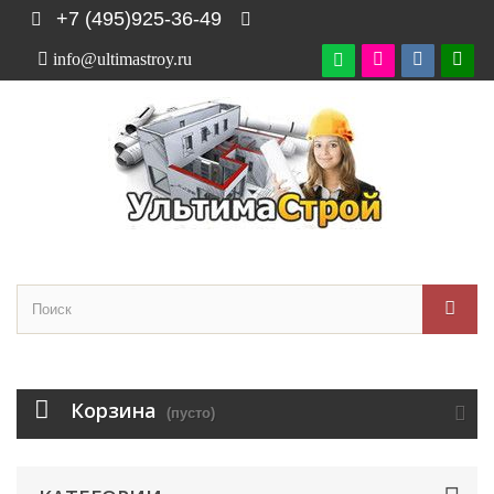
+7 (495)925-36-49
info@ultimastroy.ru

Корзина
(пусто)