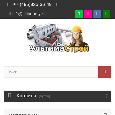
+7 (495)925-36-49
info@ultimastroy.ru

Корзина
(пусто)