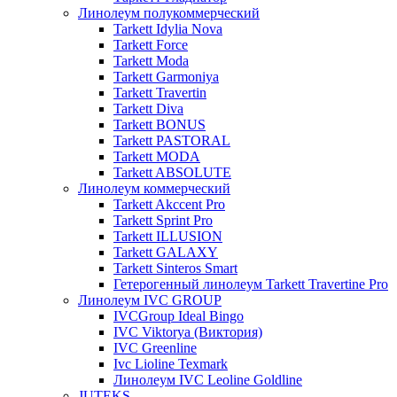
Линолеум полукоммерческий
Tarkett Idylia Nova
Tarkett Force
Tarkett Moda
Tarkett Garmoniya
Tarkett Travertin
Tarkett Diva
Tarkett BONUS
Tarkett PASTORAL
Tarkett MODA
Tarkett ABSOLUTE
Линолеум коммерческий
Tarkett Akccent Pro
Tarkett Sprint Pro
Tarkett ILLUSION
Tarkett GALAXY
Tarkett Sinteros Smart
Гетерогенный линолеум Tarkett Travertine Pro
Линолеум IVC GROUP
IVCGroup Ideal Bingo
IVC Viktorya (Виктория)
IVC Greenline
Ivc Lioline Texmark
Линолеум IVC Leoline Goldline
JUTEKS