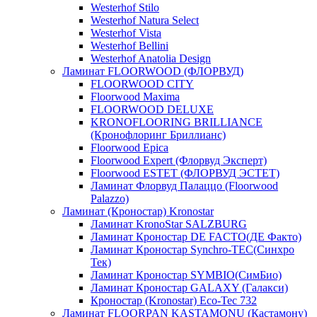
Westerhof Stilo
Westerhof Natura Select
Westerhof Vista
Westerhof Bellini
Westerhof Anatolia Design
Ламинат FLOORWOOD (ФЛОРВУД)
FLOORWOOD CITY
Floorwood Maxima
FLOORWOOD DELUXE
KRONOFLOORING BRILLIANCE
(Кронофлоринг Бриллианс)
Floorwood Epica
Floorwood Expert (Флорвуд Эксперт)
Floorwood ESTET (ФЛОРВУД ЭСТЕТ)
Ламинат Флорвуд Палаццо (Floorwood
Palazzo)
Ламинат (Кроностар) Kronostar
Ламинат KronoStar SALZBURG
Ламинат Кроностар DE FACTO(ДЕ Факто)
Ламинат Кроностар Synchro-TEC(Синхро
Тек)
Ламинат Кроностар SYMBIO(СимБио)
Ламинат Кроностар GALAXY (Галакси)
Кроностар (Kronostar) Eco-Tec 732
Ламинат FLOORPAN KASTAMONU (Кастамону)