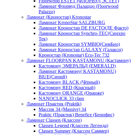
Floorwood ESTET (ФЛОРВУД ЭСТЕТ)
Ламинат Флорвуд Палаццо (Floorwood
Palazzo)
Ламинат (Кроностар) Kronostar
Ламинат KronoStar SALZBURG
Ламинат Кроностар DE FACTO(ДЕ Факто)
Ламинат Кроностар Synchro-TEC(Синхро
Тек)
Ламинат Кроностар SYMBIO(СимБио)
Ламинат Кроностар GALAXY (Галакси)
Кроностар (Kronostar) Eco-Tec 732
Ламинат FLOORPAN KASTAMONU (Кастамону)
Кастомону ЭМЕРАЛЬД (EMERALD)
Ламинат Кастомону( KASTAMONU)
BlUE(Синий)
Кастомону BLACK (Чёрный)
Кастомону RED (Красный)
Кастомону ORANGE (Оранже)
NANOCLICK 33 class
Ламинат Практик (Praktik)
Массив 34 (Massive) 34
Praktic (Практик) Benefice (Бенифис)
Ламинат Classen (Классен)
Classen Legend (Классен Легенда)
Classen Summer (Классен Саммер)