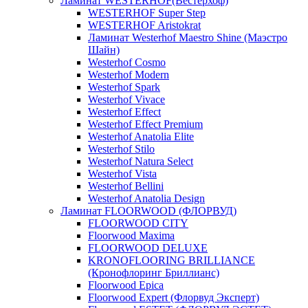
Ламинат WESTERHOF(Вестерхоф)
WESTERHOF Super Step
WESTERHOF Aristokrat
Ламинат Westerhof Maestro Shine (Маэстро
Шайн)
Westerhof Cosmo
Westerhof Modern
Westerhof Spark
Westerhof Vivace
Westerhof Effect
Westerhof Effect Premium
Westerhof Anatolia Elite
Westerhof Stilo
Westerhof Natura Select
Westerhof Vista
Westerhof Bellini
Westerhof Anatolia Design
Ламинат FLOORWOOD (ФЛОРВУД)
FLOORWOOD CITY
Floorwood Maxima
FLOORWOOD DELUXE
KRONOFLOORING BRILLIANCE
(Кронофлоринг Бриллианс)
Floorwood Epica
Floorwood Expert (Флорвуд Эксперт)