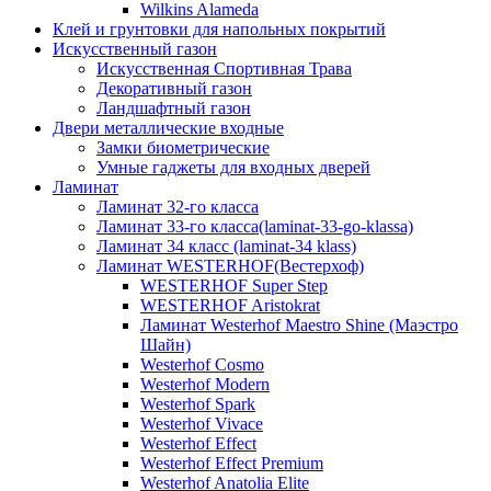
Wilkins Alameda
Клей и грунтовки для напольных покрытий
Искусственный газон
Искусственная Спортивная Трава
Декоративный газон
Ландшафтный газон
Двери металлические входные
Замки биометрические
Умные гаджеты для входных дверей
Ламинат
Ламинат 32-го класса
Ламинат 33-го класса(laminat-33-go-klassa)
Ламинат 34 класс (laminat-34 klass)
Ламинат WESTERHOF(Вестерхоф)
WESTERHOF Super Step
WESTERHOF Aristokrat
Ламинат Westerhof Maestro Shine (Маэстро
Шайн)
Westerhof Cosmo
Westerhof Modern
Westerhof Spark
Westerhof Vivace
Westerhof Effect
Westerhof Effect Premium
Westerhof Anatolia Elite