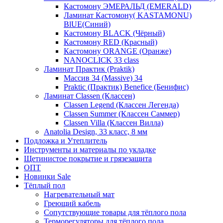
Кастомону ЭМЕРАЛЬД (EMERALD)
Ламинат Кастомону( KASTAMONU)
BlUE(Синий)
Кастомону BLACK (Чёрный)
Кастомону RED (Красный)
Кастомону ORANGE (Оранже)
NANOCLICK 33 class
Ламинат Практик (Praktik)
Массив 34 (Massive) 34
Praktic (Практик) Benefice (Бенифис)
Ламинат Classen (Классен)
Classen Legend (Классен Легенда)
Classen Summer (Классен Саммер)
Classen Villa (Классен Вилла)
Anatolia Design, 33 класс, 8 мм
Подложка и Утеплитель
Инструменты и материалы по укладке
Щетинистое покрытие и грязезащита
ОПТ
Новинки Sale
Тёплый пол
Нагревательный мат
Греющий кабель
Сопутствующие товары для тёплого пола
Терморегуляторы для тёплого пола