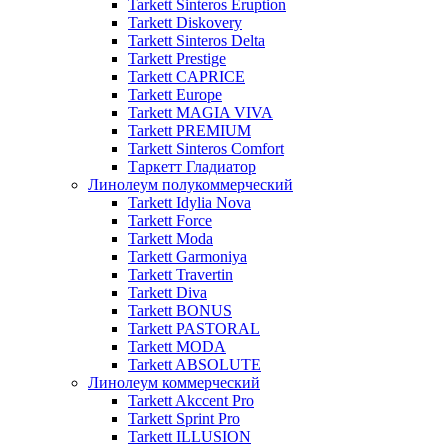
Tarkett Sinteros Eruption
Tarkett Diskovery
Tarkett Sinteros Delta
Tarkett Prestige
Tarkett CAPRICE
Tarkett Europe
Tarkett MAGIA VIVA
Tarkett PREMIUM
Tarkett Sinteros Comfort
Таркетт Гладиатор
Линолеум полукоммерческий
Tarkett Idylia Nova
Tarkett Force
Tarkett Moda
Tarkett Garmoniya
Tarkett Travertin
Tarkett Diva
Tarkett BONUS
Tarkett PASTORAL
Tarkett MODA
Tarkett ABSOLUTE
Линолеум коммерческий
Tarkett Akccent Pro
Tarkett Sprint Pro
Tarkett ILLUSION