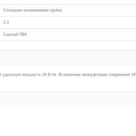
Сплошная алюминиевая трубка
2.3
Сшитый ПВХ
т удельную мощность 28 Вт/м. Встроенные безмуфтовые соединения SP