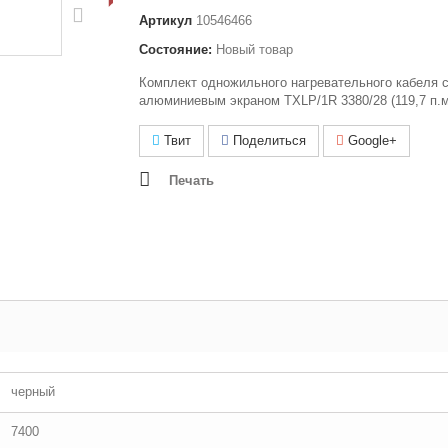
Артикул
10546466
Состояние:
Новый товар
Комплект одножильного нагревательного кабеля 
алюминиевым экраном TXLP/1R 3380/28 (119,7 п.м
Твит
Поделиться
Google+
Печать
черный
7400