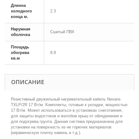
Длинна
холодного
2.3
конца м.
Наружная
Сшитый ПВХ
оболочка
Площадь
обогрева
8.8
кв.м
ОПИСАНИЕ
Резистивный двужильный нагревательный кабель Nexans
TXLP/2R 17 Вт/м. Комплекты, готовые к укладке, мощностью
17 Вт/м. Может использоваться в установках снеготаяния,
для защиты водостоков и желобов крыш от обледенения и
для подогрева грунта. Данная система предназначена для
установки на поверхность из не горючих материалов
(керамическую плитку камень и т.д.).