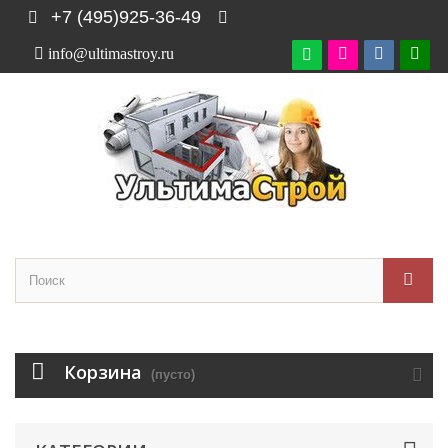
+7 (495)925-36-49
info@ultimastroy.ru

Корзина
(пусто)