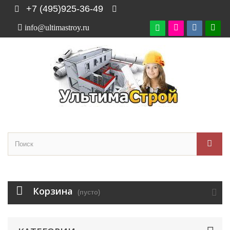
+7 (495)925-36-49
info@ultimastroy.ru

Корзина
(пусто)