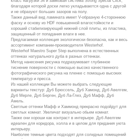
класс нагрузки 34 и замковая система Strong Special Click,
благодаря которой доски легко укладываются одна с другой
и не образуют больших зазоров на полу.
Также данный вид ламината имеет V-образную 4-стороннюю
фаску и основу из HDF повышенной влагостойкости и
хороший стабилизирующий нижний слой плиты, из пластика,
защищенный от попадания влаги в нее.
Предлагаемая коллекция экологически безопасна, как и весь
ассортимент компании-производителя Westerhof.
Westerhof Maestro Super Step выполнена в естественных
оттенках натурального дуба в разных оттенках.
Метод нанесения рисунка подразумевает глубинное
тиснение поверхности с помощью высоко качественного
фотографического рисунка на пленке с помощью высоких
температур и пресса.
Из нашей коллекции Вы можете выбрать следующие
варианты текстур: Дуб Брюссель, Дуб Хамонд, Дуб Авелгем,
Дуб Мерле, Дуб Берген, Дуб Ла-Глез, Дуб Мафф, Дуб
Амель.
Светлые оттенки Мафф и Хаммонд прекрасно подойдут для
светлых комнат. Увеличат визуально обьем комнат.
Также они хороши как контраст в интерьере. Дуб Авелгем
идеален для коридора, холла и в целом для придания уюта
интерьеру.
Наиболее темные цвета подходят для солидных помещений