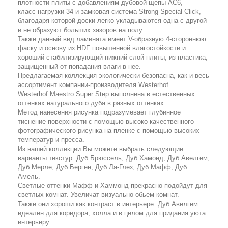
плотности плиты с добавлениям дубовой щепы АС6,
класс нагрузки 34 и замковая система Strong Special Click,
благодаря которой доски легко укладываются одна с другой
и не образуют больших зазоров на полу.
Также данный вид ламината имеет V-образную 4-стороннюю
фаску и основу из HDF повышенной влагостойкости и
хороший стабилизирующий нижний слой плиты, из пластика,
защищенный от попадания влаги в нее.
Предлагаемая коллекция экологически безопасна, как и весь
ассортимент компании-производителя Westerhof.
Westerhof Maestro Super Step выполнена в естественных
оттенках натурального дуба в разных оттенках.
Метод нанесения рисунка подразумевает глубинное
тиснение поверхности с помощью высоко качественного
фотографического рисунка на пленке с помощью высоких
температур и пресса.
Из нашей коллекции Вы можете выбрать следующие
варианты текстур: Дуб Брюссель, Дуб Хамонд, Дуб Авелгем,
Дуб Мерле, Дуб Берген, Дуб Ла-Глез, Дуб Мафф, Дуб
Амель.
Светлые оттенки Мафф и Хаммонд прекрасно подойдут для
светлых комнат. Увеличат визуально обьем комнат.
Также они хороши как контраст в интерьере. Дуб Авелгем
идеален для коридора, холла и в целом для придания уюта
интерьеру.