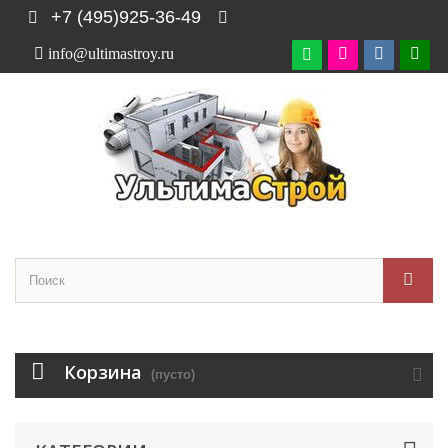
+7 (495)925-36-49
info@ultimastroy.ru

Корзина
(пусто)