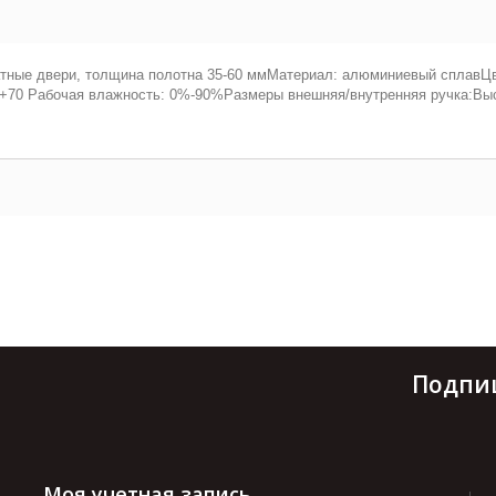
тные двери, толщина полотна 35-60 ммМатериал: алюминиевый сплавЦв
+70 Рабочая влажность: 0%-90%Размеры внешняя/внутренняя ручка:Высот
Подпи
Моя учетная запись