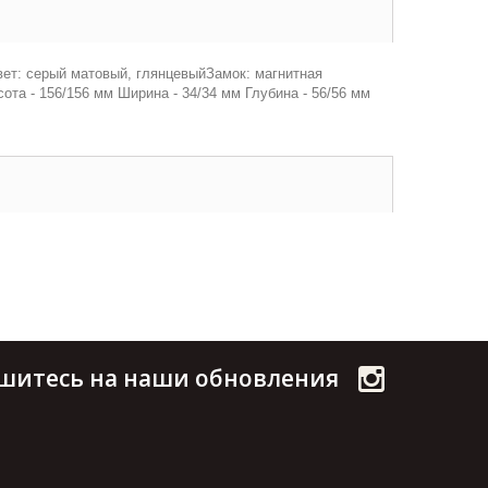
ет: серый матовый, глянцевыйЗамок: магнитная
а - 156/156 мм Ширина - 34/34 мм Глубина - 56/56 мм
шитесь на наши обновления