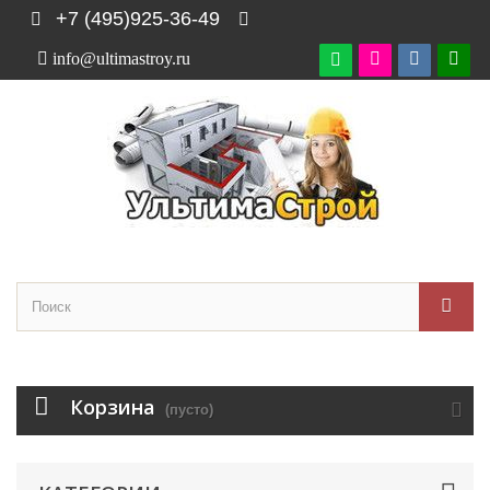
+7 (495)925-36-49
info@ultimastroy.ru

Корзина
(пусто)