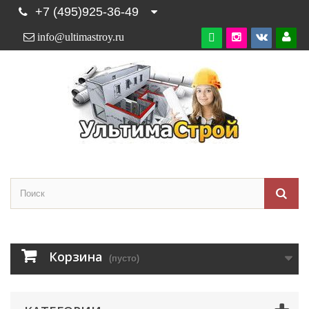
+7 (495)925-36-49
info@ultimastroy.ru

Корзина
(пусто)