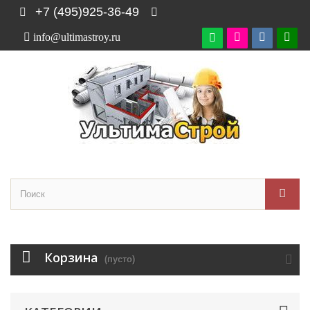
+7 (495)925-36-49
info@ultimastroy.ru

Корзина
(пусто)