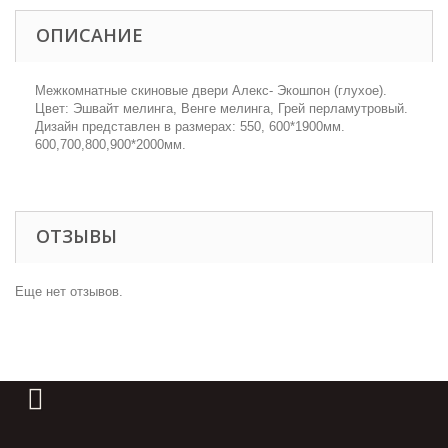
ОПИСАНИЕ
Межкомнатные скиновые двери Алекс- Экошпон (глухое).
Цвет: Эшвайт мелинга, Венге мелинга, Грей перламутровый.
Дизайн представлен в размерах: 550, 600*1900мм.
600,700,800,900*2000мм.
ОТЗЫВЫ
Еще нет отзывов.