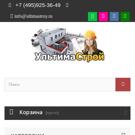
+7 (495)925-36-49
info@ultimastroy.ru

Корзина
(пусто)