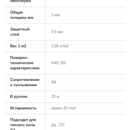
линолеума
Общая
2 мм
толщина мм
Защитный
0.6 мм
слой
Вес 1 м2
2.85 кг/м2
Пожарно-
технические
КМ2 (В2
характеристики
Сопротивление
R9
к скольжению
В рулоне
20 м
Истираемость
менее 25 г/м2
Подходит для
теплого пола
Да. 27С