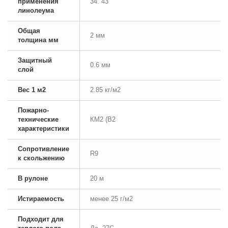
применения
34. 43
линолеума
Общая
2 мм
толщина мм
Защитный
0.6 мм
слой
Вес 1 м2
2.85 кг/м2
Пожарно-
технические
КМ2 (В2
характеристики
Сопротивление
R9
к скольжению
В рулоне
20 м
Истираемость
менее 25 г/м2
Подходит для