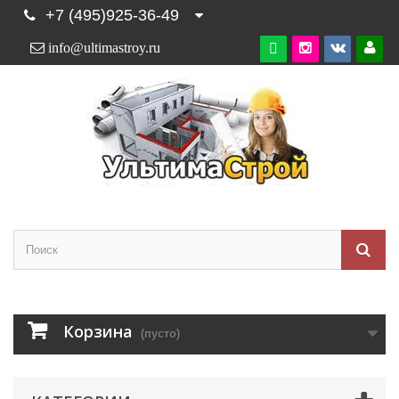
+7 (495)925-36-49
info@ultimastroy.ru

Корзина
(пусто)