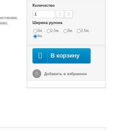
Количество
истиками,
Ширина рулона
рево,
2м.
2,5м.
3м.
3,5м.
4м.
В корзину
Добавить в избранное