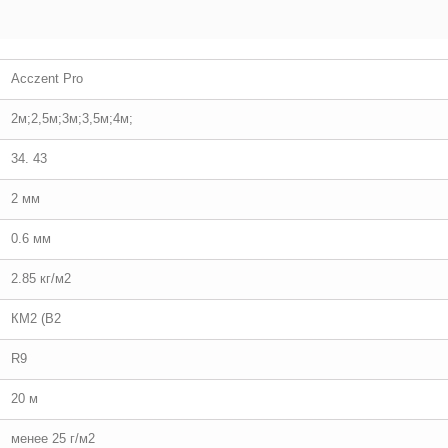
Acczent Pro
2м;2,5м;3м;3,5м;4м;
34. 43
2 мм
0.6 мм
2.85 кг/м2
КМ2 (В2
R9
20 м
менее 25 г/м2