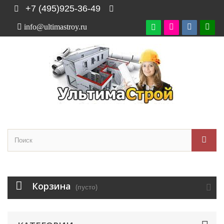
+7 (495)925-36-49
info@ultimastroy.ru

Корзина
(пусто)