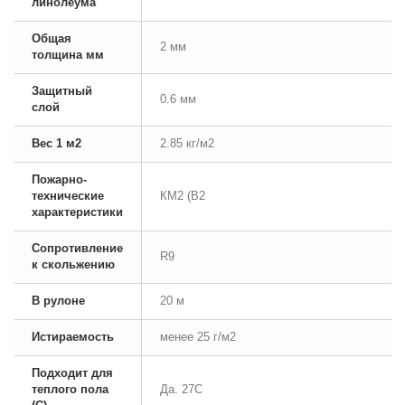
линолеума
Общая
2 мм
толщина мм
Защитный
0.6 мм
слой
Вес 1 м2
2.85 кг/м2
Пожарно-
технические
КМ2 (В2
характеристики
Сопротивление
R9
к скольжению
В рулоне
20 м
Истираемость
менее 25 г/м2
Подходит для
теплого пола
Да. 27С