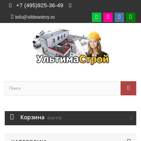
+7 (495)925-36-49
info@ultimastroy.ru

Корзина
(пусто)