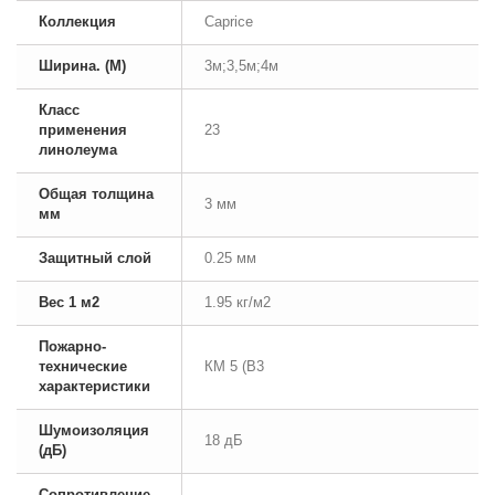
Коллекция
Caprice
Ширина. (М)
3м;3,5м;4м
Класс
применения
23
линолеума
Общая толщина
3 мм
мм
Защитный слой
0.25 мм
Вес 1 м2
1.95 кг/м2
Пожарно-
технические
КМ 5 (В3
характеристики
Шумоизоляция
18 дБ
(дБ)
Сопротивление