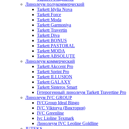
Линолеум полукоммерческий
Tarkett Idylia Nova
Tarkett Force
Tarkett Moda
Tarkett Garmoniya
Tarkett Travertin
Tarkett Diva
Tarkett BONUS
Tarkett PASTORAL
Tarkett MODA
Tarkett ABSOLUTE
Линолеум коммерческий
Tarkett Akccent Pro
Tarkett Sprint Pro
Tarkett ILLUSION
Tarkett GALAXY
Tarkett Sinteros Smart
Гетерогенный линолеум Tarkett Travertine Pro
Линолеум IVC GROUP
IVCGroup Ideal Bingo
IVC Viktorya (Виктория)
IVC Greenline
Ivc Lioline Texmark
Линолеум IVC Leoline Goldline
JUTEKS