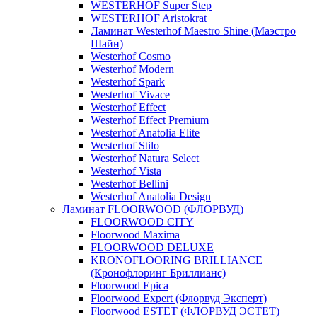
WESTERHOF Super Step
WESTERHOF Aristokrat
Ламинат Westerhof Maestro Shine (Маэстро
Шайн)
Westerhof Cosmo
Westerhof Modern
Westerhof Spark
Westerhof Vivace
Westerhof Effect
Westerhof Effect Premium
Westerhof Anatolia Elite
Westerhof Stilo
Westerhof Natura Select
Westerhof Vista
Westerhof Bellini
Westerhof Anatolia Design
Ламинат FLOORWOOD (ФЛОРВУД)
FLOORWOOD CITY
Floorwood Maxima
FLOORWOOD DELUXE
KRONOFLOORING BRILLIANCE
(Кронофлоринг Бриллианс)
Floorwood Epica
Floorwood Expert (Флорвуд Эксперт)
Floorwood ESTET (ФЛОРВУД ЭСТЕТ)