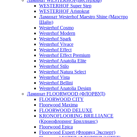
Ламинат WESTERHOF(Вестерхоф)
WESTERHOF Super Step
WESTERHOF Aristokrat
Ламинат Westerhof Maestro Shine (Маэстро
Шайн)
Westerhof Cosmo
Westerhof Modern
Westerhof Spark
Westerhof Vivace
Westerhof Effect
Westerhof Effect Premium
Westerhof Anatolia Elite
Westerhof Stilo
Westerhof Natura Select
Westerhof Vista
Westerhof Bellini
Westerhof Anatolia Design
Ламинат FLOORWOOD (ФЛОРВУД)
FLOORWOOD CITY
Floorwood Maxima
FLOORWOOD DELUXE
KRONOFLOORING BRILLIANCE
(Кронофлоринг Бриллианс)
Floorwood Epica
Floorwood Expert (Флорвуд Эксперт)