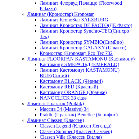
Ламинат Флорвуд Палаццо (Floorwood
Palazzo)
Ламинат (Кроностар) Kronostar
Ламинат KronoStar SALZBURG
Ламинат Кроностар DE FACTO(ДЕ Факто)
Ламинат Кроностар Synchro-TEC(Синхро
Тек)
Ламинат Кроностар SYMBIO(СимБио)
Ламинат Кроностар GALAXY (Галакси)
Кроностар (Kronostar) Eco-Tec 732
Ламинат FLOORPAN KASTAMONU (Кастамону)
Кастомону ЭМЕРАЛЬД (EMERALD)
Ламинат Кастомону( KASTAMONU)
BlUE(Синий)
Кастомону BLACK (Чёрный)
Кастомону RED (Красный)
Кастомону ORANGE (Оранже)
NANOCLICK 33 class
Ламинат Практик (Praktik)
Массив 34 (Massive) 34
Praktic (Практик) Benefice (Бенифис)
Ламинат Classen (Классен)
Classen Legend (Классен Легенда)
Classen Summer (Классен Саммер)
Classen Villa (Классен Вилла)