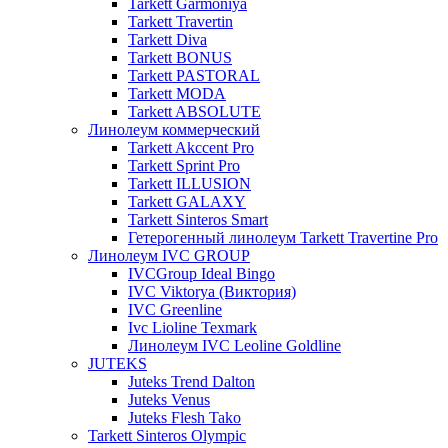
Tarkett Garmoniya
Tarkett Travertin
Tarkett Diva
Tarkett BONUS
Tarkett PASTORAL
Tarkett MODA
Tarkett ABSOLUTE
Линолеум коммерческий
Tarkett Akccent Pro
Tarkett Sprint Pro
Tarkett ILLUSION
Tarkett GALAXY
Tarkett Sinteros Smart
Гетерогенный линолеум Tarkett Travertine Pro
Линолеум IVC GROUP
IVCGroup Ideal Bingo
IVC Viktorya (Виктория)
IVC Greenline
Ivc Lioline Texmark
Линолеум IVC Leoline Goldline
JUTEKS
Juteks Trend Dalton
Juteks Venus
Juteks Flesh Tako
Tarkett Sinteros Olympic