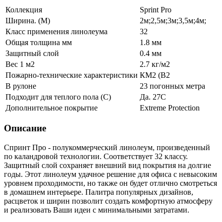
Коллекция
Sprint Pro
Ширина. (М)
2м;2,5м;3м;3,5м;4м;
Класс применения линолеума
32
Общая толщина мм
1.8 мм
Защитный слой
0.4 мм
Вес 1 м2
2.7 кг/м2
Пожарно-технические характеристики
КМ2 (В2
В рулоне
23 погонных метра
Подходит для теплого пола (С)
Да. 27С
Дополнительное покрытие
Extreme Protection
Описание
Спринт Про - полукоммерческий линолеум, произведенный
по каландровой технологии. Соответствует 32 классу.
Защитный слой сохраняет внешний вид покрытия на долгие
годы. Этот линолеум удачное решение для офиса с невысоким
уровнем проходимости, но также он будет отлично смотреться
в домашнем интерьере. Палитра популярных дизайнов,
расцветок и ширин позволит создать комфортную атмосферу
и реализовать Ваши идеи с минимальными затратами.