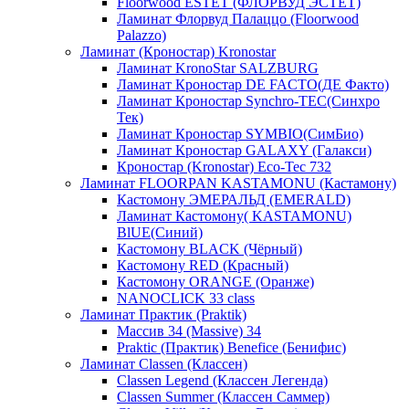
Floorwood ESTET (ФЛОРВУД ЭСТЕТ)
Ламинат Флорвуд Палаццо (Floorwood
Palazzo)
Ламинат (Кроностар) Kronostar
Ламинат KronoStar SALZBURG
Ламинат Кроностар DE FACTO(ДЕ Факто)
Ламинат Кроностар Synchro-TEC(Синхро
Тек)
Ламинат Кроностар SYMBIO(СимБио)
Ламинат Кроностар GALAXY (Галакси)
Кроностар (Kronostar) Eco-Tec 732
Ламинат FLOORPAN KASTAMONU (Кастамону)
Кастомону ЭМЕРАЛЬД (EMERALD)
Ламинат Кастомону( KASTAMONU)
BlUE(Синий)
Кастомону BLACK (Чёрный)
Кастомону RED (Красный)
Кастомону ORANGE (Оранже)
NANOCLICK 33 class
Ламинат Практик (Praktik)
Массив 34 (Massive) 34
Praktic (Практик) Benefice (Бенифис)
Ламинат Classen (Классен)
Classen Legend (Классен Легенда)
Classen Summer (Классен Саммер)