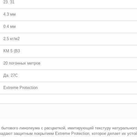
23. 31
4.3 мм
0.4 мм
2.5 кг/м2
КМ 5 (В3
20 погонных метров
Да. 27С
Extreme Protection
о бытового линолеума с расцветкой, имитирующей текстуру натуральног
ладают защитным покрытием Extreme Protection, которое делает их уст