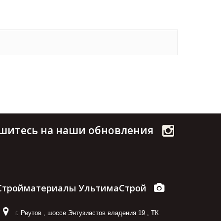
шитесь на наши обновления
Стройматериалы УльтимаСтрой
г. Реутов
,
шоссе Энтузиастов владения 19
,
ТК