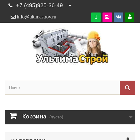
+7 (495)925-36-49
info@ultimastroy.ru

Корзина
(пусто)