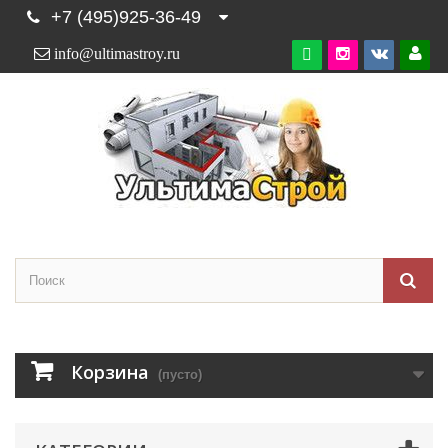
+7 (495)925-36-49
info@ultimastroy.ru

Корзина
(пусто)