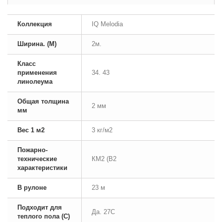
Коллекция
IQ Melodia
Ширина. (М)
2м.
Класс
применения
34. 43
линолеума
Общая толщина
2 мм
мм
Вес 1 м2
3 кг/м2
Пожарно-
технические
КМ2 (В2
характеристики
В рулоне
23 м
Подходит для
Да. 27С
теплого пола (С)