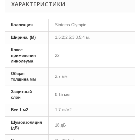
ХАРАКТЕРИСТИКИ
Коллекция
Sinteros Olympic
Ширина. (М)
1.5;2;2,5;3;3,5;4 м.
Класс
применения
22
линолеума
Общая
2.7 мм
толщина мм
Защитный
0.15 мм
слой
Вес 1 м2
1.7 кг/м2
Шумоизоляция
18 дБ
(дБ)