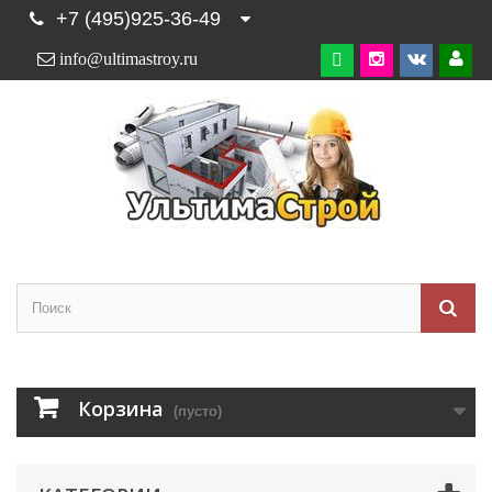
+7 (495)925-36-49
info@ultimastroy.ru

Корзина
(пусто)