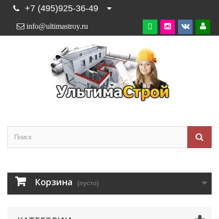
+7 (495)925-36-49
info@ultimastroy.ru

Корзина
(пусто)