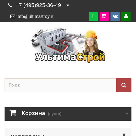
+7 (495)925-36-49
info@ultimastroy.ru

Корзина
(пусто)