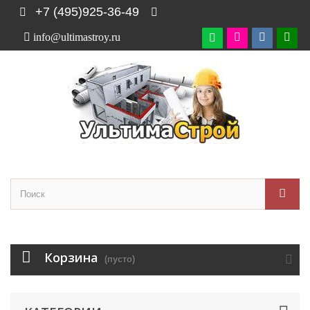
+7 (495)925-36-49
info@ultimastroy.ru

Корзина
(пусто)