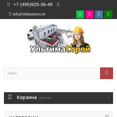
+7 (495)925-36-49
info@ultimastroy.ru

Корзина
(пусто)