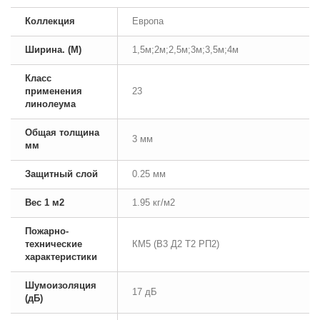
Коллекция
Европа
Ширина. (М)
1,5м;2м;2,5м;3м;3,5м;4м
Класс
применения
23
линолеума
Общая толщина
3 мм
мм
Защитный слой
0.25 мм
Вес 1 м2
1.95 кг/м2
Пожарно-
технические
КМ5 (В3 Д2 Т2 РП2)
характеристики
Шумоизоляция
17 дБ
(дБ)