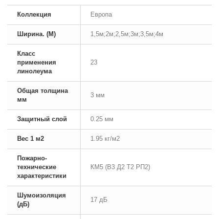
Коллекция
Европа
Ширина. (М)
1,5м;2м;2,5м;3м;3,5м;4м
Класс
применения
23
линолеума
Общая толщина
3 мм
мм
Защитный слой
0.25 мм
Вес 1 м2
1.95 кг/м2
Пожарно-
технические
КМ5 (В3 Д2 Т2 РП2)
характеристики
Шумоизоляция
17 дБ
(дБ)