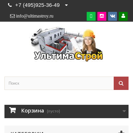
+7 (495)925-36-49
info@ultimastroy.ru

Корзина
(пусто)