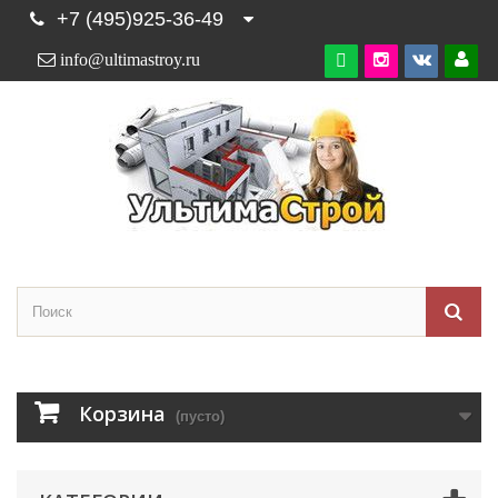
+7 (495)925-36-49
info@ultimastroy.ru

Корзина
(пусто)