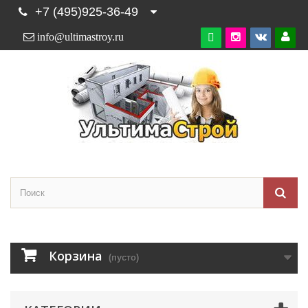
+7 (495)925-36-49
info@ultimastroy.ru

Корзина
(пусто)