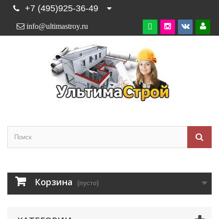
+7 (495)925-36-49
info@ultimastroy.ru

Корзина
(пусто)