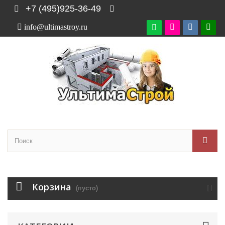
+7 (495)925-36-49
info@ultimastroy.ru

Корзина
(пусто)